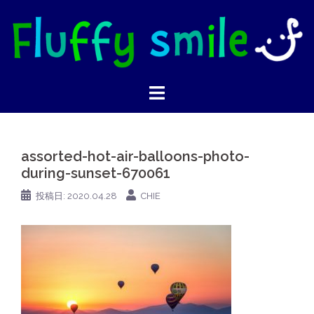
コ
ン
テ
ン
ツ
へ
ス
キ
assorted-hot-air-balloons-photo-
ッ
during-sunset-670061
プ
投稿日:
2020.04.28
CHIE