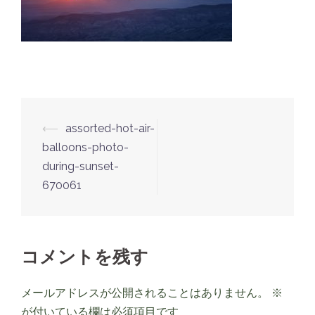
投
⟵
assorted-hot-air-
稿
balloons-photo-
ナ
during-sunset-
670061
ビ
ゲ
ー
シ
コメントを残す
ョ
ン
メールアドレスが公開されることはありません。
※
が付いている欄は必須項目です