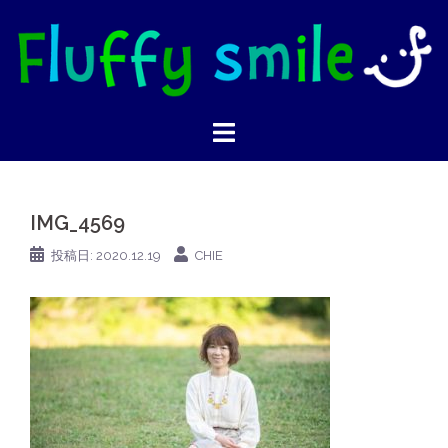
コ
ン
テ
ン
ツ
へ
ス
キ
IMG_4569
ッ
プ
投稿日:
2020.12.19
CHIE