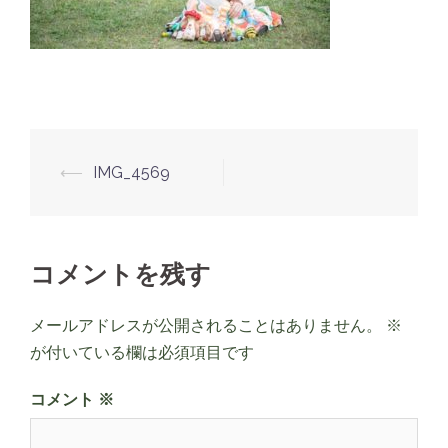
投
⟵
IMG_4569
稿
ナ
ビ
コメントを残す
ゲ
ー
メールアドレスが公開されることはありません。
※
シ
が付いている欄は必須項目です
ョ
コメント
※
ン