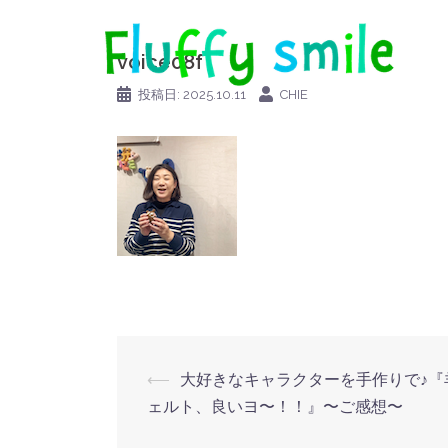
コ
ン
voice08f
テ
ン
投稿日:
2025.10.11
CHIE
ツ
へ
ス
キ
ッ
プ
投
⟵
大好きなキャラクターを手作りで♪『
ェルト、良いヨ〜！！』〜ご感想〜
稿