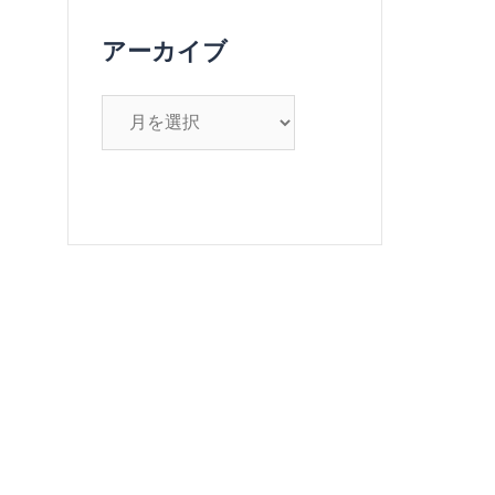
アーカイブ
ア
ー
カ
イ
ブ